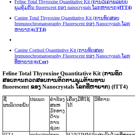
Feline Total Thyroxine Quantitative Kit (ການວິເຄາະລະບົບ
ພູມຄຸ້ມກັນ fluorescent ຂອງ nanocrystals ໂລກຫາຍາກ)
(fTT4)
Canine Total Thyroxine Quantitative Kit (ການ​ທົດ​ສອບ
Immunochromatography Fluorescent ຂອງ Nanocrystals ໂລກ​
ຫາ​ຍາກ​)
(cTT4)
Canine Cortisol Quantitative Kit (ການ​ທົດ​ສອບ
Immunochromatography Fluorescent ຂອງ Nanocrystals ໂລກ​
ທີ່​ຫາ​ຍາກ​)
(cCor)
Feline Total Thyroxine Quantitative Kit (ການ​ທົດ​
ສອບ​ການ​ກວດ​ສອບ​ການ​ຕິດ​ຕາມ​ພູມ​ຕ້ານ​ທານ
fluorescent ຂອງ Nanocrystals ໂລກ​ທີ່​ຫາ​ຍາກ​) (fTT4​)
ຊື່
ປະເພດ
ຄໍາຮ້ອງ
ເຄື່ອງມືທີ່ໃຊ້
ວິທີການ
ຜະລິດຕະພັນ
ສະຫ
ໄດ້
ມັກທາງ
ດ້ານ
ການ
ຊ່ວຍ
fTT4
endocrine
H2/NTIMM4
ການ
ແຜ່ນດິນໂລກທີ່ຫາຍ