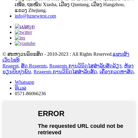
ເໜືອ, ຖະໜົນ Xiasha, ເມືອງ Qiantang, ເມືອງ Hangzhou,
ແຂວງ Zhejiang.
info@hznewtest.com
© ສະຫງວນລິຂະສິດ - 2010-2023 : All Rights Reserved.
ແຜນຜັງ
ເວັບໄຊທ໌
Reagent
,
ສັດ Reagents
,
Reagents ການວິນິດໄສສໍາລັບສັດລ້ຽງ
,
ຫ້ອງ
ຮຽນປັບປຸງພັນ
,
Reagents ການວິນິດໄສສໍາລັບສັດ
,
ເຄື່ອງກວດຫາສັດ
,
Whatsapp
ອີເມລ
0571-86066236