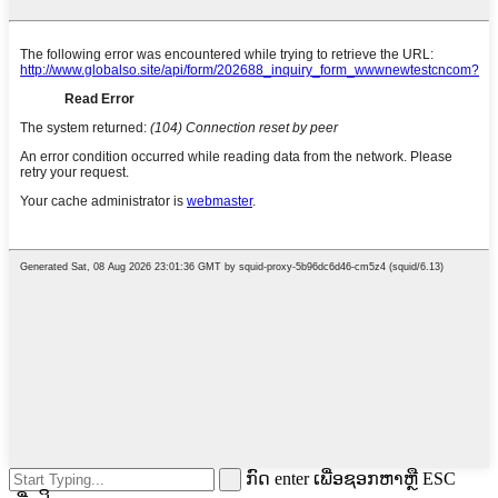
ກົດ enter ເພື່ອຊອກຫາຫຼື ESC