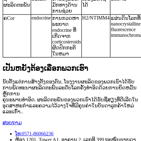
ຜະລິດຕະພັນ
ມັກທາງດ້ານ
ໄດ້
ການຊ່ວຍ
endocrine
H2/NTIMM4
ຄCor
ການກວດຫາ
ແຜ່ນດິນໂລກທ
nanocrystalline
ພະຍາດ
fluorescence
endocrine ທີ່
immunochroma
ເກີດຈາກ
corticosteroids
ຜິດປົກກະຕິ
ໃນຫມາ
ເປັນຫຍັງຕ້ອງເລືອກພວກເຮົາ
ນັບຕັ້ງແຕ່ການສ້າງຕັ້ງຂອງຕົນ, ໂຮງງານຜະລິດຂອງພວກເຮົາໄດ້ຮັບ
ການພັດທະນາຜະລິດຕະພັນລະດັບໂລກຄັ້ງທໍາອິດດ້ວຍການຍຶດຫມັ້ນ
ຫຼັກການ
ຄຸນະພາບທໍາອິດ. ຜະລິດຕະພັນຂອງພວກເຮົາໄດ້ຮັບຊື່ສຽງທີ່ດີເລີດໃນ
ອຸດສາຫະກໍາແລະຄວາມໄວ້ວາງໃຈທີ່ມີຄຸນຄ່າໃນບັນດາລູກຄ້າໃຫມ່
ແລະເກົ່າ..
ສອບຖາມ
ໂທ:0571-86066236
ຫ້ອງ 1201, Tower A1, ອາຄານ 2, ເລກທີ 399 ຖະໜົນຮາຍດາ