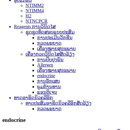
ອຸປະກອນ
NTIMM2
NTIMM4
H2
NTNCPCR
Reagents ການວິນິດໄສ
ຊຸດຊຸດທົດສອບແບບປະສົມ
ການປະເມີນວັກຊີນ
ກວດພະຍາດ
ເຄື່ອງໝາຍສຸຂະພາບ
ເຄື່ອງກວດວິນິດໄສສັດລ້ຽງ
ການປັບປຸງພັນ
Allergen
ເຄື່ອງໝາຍສຸຂະພາບ
endocrine
ການອັກເສບ
ພູມຕ້ານທານ
ແອນຕິເຈນ
ທາດອາຊິດນິວຄລີອິກ
ທາດປະສົມອາຊິດນິວຄລີອິກສັດລ້ຽງ
ກວດພະຍາດ
endocrine