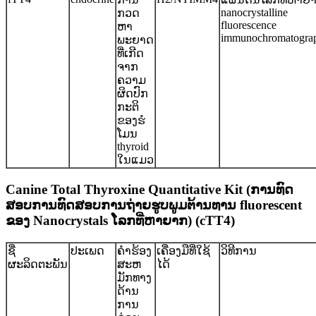
nanocrystalline
ກວດ
fluorescence
ຫາ
immunochromatogra
ພະຍາດ
ທີ່ເກີດ
ຈາກ
ຄວາມ
ຜິດປົກ
ກະຕິ
ຂອງຮໍ
ໂມນ
thyroid
ໃນແມວ
Canine Total Thyroxine Quantitative Kit (ການ​ທົດ​
ສອບ​ການ​ທົດ​ສອບ​ການ​ຖ່າຍ​ຮູບ​ພູມ​ຕ້ານ​ທານ fluorescent
ຂອງ Nanocrystals ໂລກ​ທີ່​ຫາ​ຍາກ​) (cTT4​)
ຊື່
ປະເພດ
ຄໍາຮ້ອງ
ເຄື່ອງມືທີ່ໃຊ້
ວິທີການ
ຜະລິດຕະພັນ
ສະຫ
ໄດ້
ມັກທາງ
ດ້ານ
ການ