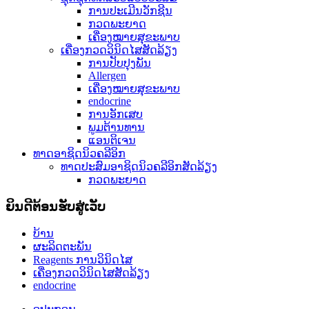
ການປະເມີນວັກຊີນ
ກວດພະຍາດ
ເຄື່ອງໝາຍສຸຂະພາບ
ເຄື່ອງກວດວິນິດໄສສັດລ້ຽງ
ການປັບປຸງພັນ
Allergen
ເຄື່ອງໝາຍສຸຂະພາບ
endocrine
ການອັກເສບ
ພູມຕ້ານທານ
ແອນຕິເຈນ
ທາດອາຊິດນິວຄລີອິກ
ທາດປະສົມອາຊິດນິວຄລີອິກສັດລ້ຽງ
ກວດພະຍາດ
ຍິນດີຕ້ອນຮັບສູ່ເວັບ
ບ້ານ
ຜະລິດຕະພັນ
Reagents ການວິນິດໄສ
ເຄື່ອງກວດວິນິດໄສສັດລ້ຽງ
endocrine