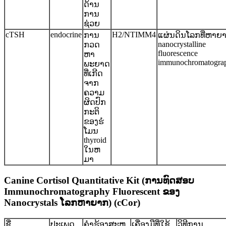
ດ້ານ
ການ
ຊ່ວຍ
cTSH
endocrine
H2/NTIMM4
ການ
ແຜ່ນດິນໂລກທີ່ຫາຍ
nanocrystalline
ກວດ
fluorescence
ຫາ
immunochromatogra
ພະຍາດ
ທີ່ເກີດ
ຈາກ
ຄວາມ
ຜິດປົກ
ກະຕິ
ຂອງຮໍ
ໂມນ
thyroid
ໃນຫ
ມາ
Canine Cortisol Quantitative Kit (ການ​ທົດ​ສອບ
Immunochromatography Fluorescent ຂອງ
Nanocrystals ໂລກ​ຫາ​ຍາກ​) (cCor​)
ຊື່
ປະເພດ
ຄໍາຮ້ອງສະຫ
ເຄື່ອງມືທີ່ໃຊ້
ວິທີການ