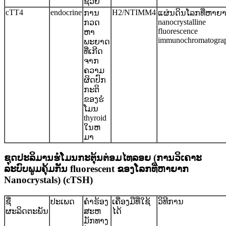
ຊ່ວຍ
cTT4
endocrine
H2/NTIMM4
ການ
ແຜ່ນດິນໂລກທີ່ຫາຍ
nanocrystalline
ກວດ
fluorescence
ຫາ
immunochromatogra
ພະຍາດ
ທີ່ເກີດ
ຈາກ
ຄວາມ
ຜິດປົກ
ກະຕິ
ຂອງຮໍ
ໂມນ
thyroid
ໃນຫ
ມາ
ຊຸດປະລິມານຮໍໂມນກະຕຸ້ນຕ່ອມໄທລອຍ (ການວິເຄາະ
ລະບົບພູມຄຸ້ມກັນ fluorescent ຂອງໂລກທີ່ຫາຍາກ
Nanocrystals) (cTSH)
ຊື່
ປະເພດ
ຄໍາຮ້ອງ
ເຄື່ອງມືທີ່ໃຊ້
ວິທີການ
ຜະລິດຕະພັນ
ສະຫ
ໄດ້
ມັກທາງ