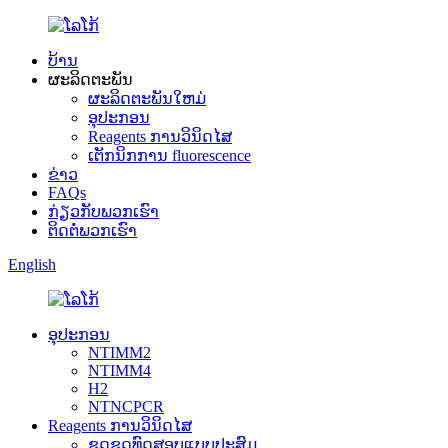
ບ້ານ
ຜະລິດຕະພັນ
ຜະລິດຕະພັນໃຫມ່
ອຸປະກອນ
Reagents ການວິນິດໄສ
ເຕັກນິກການ fluorescence
ຂ່າວ
FAQs
ກ່ຽວກັບພວກເຮົາ
ຕິດຕໍ່ພວກເຮົາ
English
ອຸປະກອນ
NTIMM2
NTIMM4
H2
NTNCPCR
Reagents ການວິນິດໄສ
ຊຸດຊຸດທົດສອບແບບປະສົມ