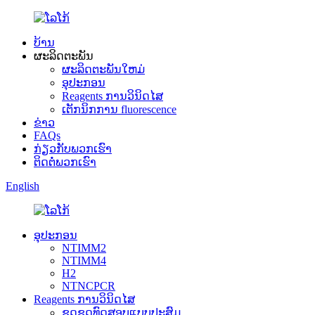
ບ້ານ
ຜະລິດຕະພັນ
ຜະລິດຕະພັນໃຫມ່
ອຸປະກອນ
Reagents ການວິນິດໄສ
ເຕັກນິກການ fluorescence
ຂ່າວ
FAQs
ກ່ຽວກັບພວກເຮົາ
ຕິດຕໍ່ພວກເຮົາ
English
ອຸປະກອນ
NTIMM2
NTIMM4
H2
NTNCPCR
Reagents ການວິນິດໄສ
ຊຸດຊຸດທົດສອບແບບປະສົມ