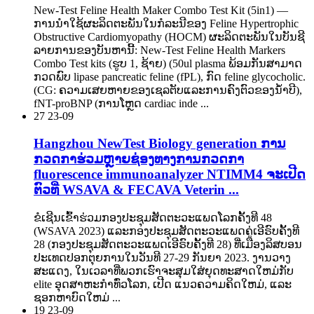
New-Test Feline Health Maker Combo Test Kit (5in1) —
ການ​ນໍາ​ໃຊ້​ຜະ​ລິດ​ຕະ​ພັນ​ໃນ​ກໍ​ລະ​ນີ​ຂອງ Feline Hypertrophic
Obstructive Cardiomyopathy (HOCM) ຜະ​ລິດ​ຕະ​ພັນ​ໃນ​ບັນ​ຊີ​
ລາຍ​ການ​ຂອງ​ບັນ​ຫາ​ນີ້: New-Test Feline Health Markers
Combo Test kits (ຮູບ 1, ຊ້າຍ) (50ul plasma ພ້ອມກັນສາມາດ
ກວດພົບ lipase pancreatic feline (fPL), ກົດ feline glycocholic.
(CG: ຄວາມ​ເສຍ​ຫາຍ​ຂອງ​ເຊ​ລ​ຕັບ​ແລະ​ການ​ຄົງ​ຕົວ​ຂອງ​ນ​້​ໍ​າ​ບີ​)​,
fNT​-proBNP (ການ​ໂຫຼດ cardiac inde ...
27
23-09
Hangzhou NewTest Biology generation ການ
ກວດກາຮ່ວມຫຼາຍຊ່ອງທາງການກວດກາ
fluorescence immunoanalyzer NTIMM4 ຈະເປີດ
ຕົວທີ່ WSAVA & FECAVA Veterin ...
ຂໍເຊີນເຂົ້າຮ່ວມກອງປະຊຸມສັດຕະວະແພດໂລກຄັ້ງທີ 48
(WSAVA 2023) ແລະກອງປະຊຸມສັດຕະວະແພດຄູ່ເອີຣົບຄັ້ງທີ
28 (ກອງປະຊຸມສັດຕະວະແພດເອີຣົບຄັ້ງທີ 28) ທີ່ເມືອງລິສບອນ
ປະເທດປອກຕຸຍການໃນວັນທີ 27-29 ກັນຍາ 2023. ງານວາງ
ສະແດງ, ໃນເວລາທີ່ພວກເຮົາຈະສຸມໃສ່ຍຸດທະສາດໃຫມ່ກັບ
elite ອຸດສາຫະກໍາທົ່ວໂລກ, ເປີດ ແນວຄວາມຄິດໃຫມ່, ແລະ
ຊອກຫາບົດໃຫມ່ ...
19
23-09