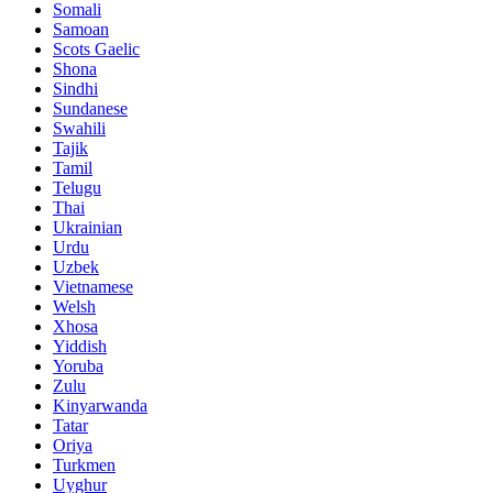
Somali
Samoan
Scots Gaelic
Shona
Sindhi
Sundanese
Swahili
Tajik
Tamil
Telugu
Thai
Ukrainian
Urdu
Uzbek
Vietnamese
Welsh
Xhosa
Yiddish
Yoruba
Zulu
Kinyarwanda
Tatar
Oriya
Turkmen
Uyghur