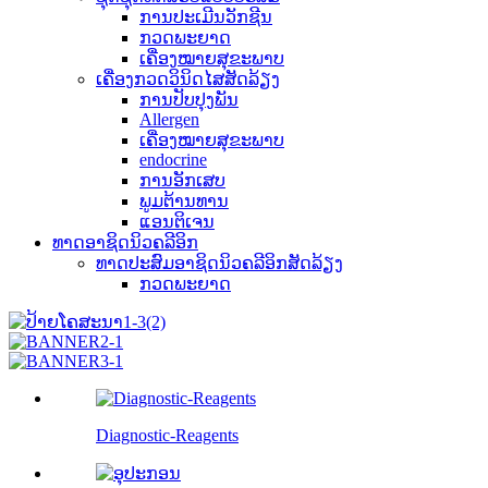
ການປະເມີນວັກຊີນ
ກວດພະຍາດ
ເຄື່ອງໝາຍສຸຂະພາບ
ເຄື່ອງກວດວິນິດໄສສັດລ້ຽງ
ການປັບປຸງພັນ
Allergen
ເຄື່ອງໝາຍສຸຂະພາບ
endocrine
ການອັກເສບ
ພູມຕ້ານທານ
ແອນຕິເຈນ
ທາດອາຊິດນິວຄລີອິກ
ທາດປະສົມອາຊິດນິວຄລີອິກສັດລ້ຽງ
ກວດພະຍາດ
Diagnostic-Reagents