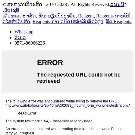
© ສະຫງວນລິຂະສິດ - 2010-2023 : All Rights Reserved.
ແຜນຜັງ
ເວັບໄຊທ໌
ເຄື່ອງກວດຫາສັດ
,
ຫ້ອງຮຽນປັບປຸງພັນ
,
Reagent
,
Reagents ການວິນິ
ດໄສສໍາລັບສັດ
,
Reagents ການວິນິດໄສສໍາລັບສັດລ້ຽງ
,
ສັດ Reagents
,
Whatsapp
ອີເມລ
0571-86066236