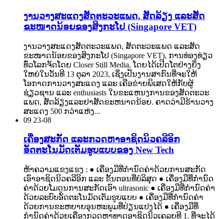
ງານວາງສະແດງສັດຕະວະແພດ, ສັດລ້ຽງ ແລະສັດ
ຂະໜາດນ້ອຍຂອງສິງກະໂປ (Singapore VET)
ງານວາງສະແດງສັດຕະວະແພດ, ສັດຕະວະແພດ ແລະສັດ
ຂະໜາດນ້ອຍຂອງສິງກະໂປ (Singapore VET), ການທ່ອງທ່ຽວ
ທົ່ວໂລກຈັດໂດຍ Closer Still Media, ໂດຍໄດ້ເປີດໂຕຢ່າງຍິ່ງ
ໃຫຍ່ໃນວັນທີ 13 ຕຸລາ 2023, ເຊິ່ງເປັນງານສາກົນທີ່ຈະໃຫ້
ໂອກາດການວາງສະແດງ ແລະ ເຄືອຂ່າຍພິເສດໃຫ້ກັບຜູ້
ຊ່ຽວຊານ ແລະ enthusiasts ໃນຂະແຫນງການຂອງສັດຕະວະ
ແພດ, ສັດລ້ຽງແລະຢາສັດຂະຫນາດນ້ອຍ. ຄາດ​ວ່າ​ມີ​ຮ້ານ​ວາງ​
ສະ​ແດງ 500 ກວ່າ​ແຫ່ງ...
09
23-08
ເຄື່ອງສະກັດ ແລະກວດຫາອາຊິດນິວຄລີອິກ
ອັດຕະໂນມັດເຕັມຮູບແບບຂອງ New Tech
ຫ້າຄວາມແຂງແຮງ : ● ເຄື່ອງມືທີ່ກຳນົດຄ່າດ້ວຍການສະກັດ
ເອົາອາຊິດນິວຄລີອິກ ແລະ ຂັ້ນຕອນທີ່ບໍລິສຸດ ● ເຄື່ອງມືທີ່ກຳນົດ
ຄ່າດ້ວຍໂມດູນການສະກັດເອົາ ultrasonic ● ເຄື່ອງມືທີ່ກຳນົດຄ່າ
ດ້ວຍລະບົບອັດຕະໂນມັດເຕັມຮູບແບບ ● ເຄື່ອງມືທີ່ກຳນົດຄ່າ
ດ້ວຍການຂະຫຍາຍອຸນຫະພູມທີ່ປ່ຽນແປງໄດ້ ● ເຄື່ອງມືທີ່
ກຳນົດຄ່າດ້ວຍເຄື່ອງກວດຫາທາດອາຊິດນິວເຄລຍທີ 1. ທີ່​ຈະ​ໄດ້​