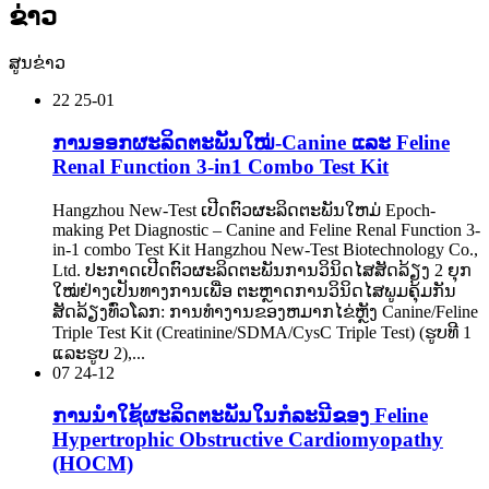
ຂ່າວ
ສູນຂ່າວ
22
25-01
ການອອກຜະລິດຕະພັນໃໝ່-Canine ແລະ Feline
Renal Function 3-in1 Combo Test Kit
Hangzhou New-Test ເປີດຕົວຜະລິດຕະພັນໃຫມ່ Epoch-
making Pet Diagnostic – Canine and Feline Renal Function 3-
in-1 combo Test Kit Hangzhou New-Test Biotechnology Co.,
Ltd. ປະກາດເປີດຕົວຜະລິດຕະພັນການວິນິດໄສສັດລ້ຽງ 2 ຍຸກ
ໃໝ່ຢ່າງເປັນທາງການເພື່ອ ຕະຫຼາດການວິນິດໄສພູມຄຸ້ມກັນ
ສັດລ້ຽງທົ່ວໂລກ: ການທໍາງານຂອງຫມາກໄຂ່ຫຼັງ Canine/Feline
Triple Test Kit (Creatinine/SDMA/CysC Triple Test) (ຮູບທີ 1
ແລະຮູບ 2),...
07
24-12
ການນໍາໃຊ້ຜະລິດຕະພັນໃນກໍລະນີຂອງ Feline
Hypertrophic Obstructive Cardiomyopathy
(HOCM)