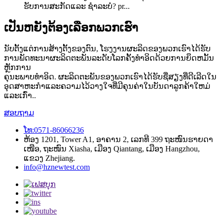
ຮັບ​ການ​ສະ​ກັດ​ແລະ​ ຊໍາລະບໍ? pr...
ເປັນຫຍັງຕ້ອງເລືອກພວກເຮົາ
ນັບຕັ້ງແຕ່ການສ້າງຕັ້ງຂອງຕົນ, ໂຮງງານຜະລິດຂອງພວກເຮົາໄດ້ຮັບ
ການພັດທະນາຜະລິດຕະພັນລະດັບໂລກຄັ້ງທໍາອິດດ້ວຍການຍຶດຫມັ້ນ
ຫຼັກການ
ຄຸນະພາບທໍາອິດ. ຜະລິດຕະພັນຂອງພວກເຮົາໄດ້ຮັບຊື່ສຽງທີ່ດີເລີດໃນ
ອຸດສາຫະກໍາແລະຄວາມໄວ້ວາງໃຈທີ່ມີຄຸນຄ່າໃນບັນດາລູກຄ້າໃຫມ່
ແລະເກົ່າ..
ສອບຖາມ
ໂທ:0571-86066236
ຫ້ອງ 1201, Tower A1, ອາຄານ 2, ເລກທີ 399 ຖະໜົນຮາຍດາ
ເໜືອ, ຖະໜົນ Xiasha, ເມືອງ Qiantang, ເມືອງ Hangzhou,
ແຂວງ Zhejiang.
info@hznewtest.com