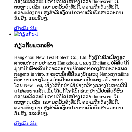
ຂອງຜະລິດຕະພັນການວິນິດໄສຢ່າງໄວວາ fluorescent ໃນ
ຕະຫຼາດ, ເຊັ່ນ: ຄວາມຫມັ້ນຄົງທີ່ບໍ່ດີ, ຄວາມຖືກຕ້ອງທີ່ບໍ່ດີ,
ຄວາມຕ້ອງການສູງສໍາລັບເງື່ອນໄຂການເກັບຮັກສາແລະການ
ຂົນສົ່ງ, ແລະອື່ນໆ.
ເບິ່ງເພີ່ມເຕີມ
ກ່ຽວກັບພວກເຮົາ
HangZhou New-Test Biotech Co., Ltd. ຕັ້ງ​ຢູ່​ໃນ​ຕົວ​ເມືອງ​ອຸດ​
ສາ​ຫະ​ກໍາ​ການ​ຢາ​ຂອງ Hangzhou​, ແຂວງ Zhejiang​. ບໍລິສັດໄດ້
ມຸ່ງຫມັ້ນທີ່ຈະຄົ້ນຄ້ວາແລະການພັດທະນາຂອງສັດຕະວະແພດ
reagents in vitro. ການຜະລິດທີ່ສີ່ຂອງວັດສະດຸ Nanocrystalline
ທີ່ຫາຍາກຂອງໂລກແມ່ນເປັນເອກະລາດປັບແຕ່ງ - ພັດທະນາ
ໂດຍ New-Test, ເຊິ່ງໄດ້ຖືກນໍາໃຊ້ຢ່າງກວ້າງຂວາງໃນການວິນິ
ດໄສພະຍາດສັດ. ມັນໄດ້ແກ້ໄຂຂໍ້ບົກຜ່ອງຢ່າງມີປະສິດທິຜົນ
ຂອງຜະລິດຕະພັນການວິນິດໄສຢ່າງໄວວາ fluorescent ໃນ
ຕະຫຼາດ, ເຊັ່ນ: ຄວາມຫມັ້ນຄົງທີ່ບໍ່ດີ, ຄວາມຖືກຕ້ອງທີ່ບໍ່ດີ,
ຄວາມຕ້ອງການສູງສໍາລັບເງື່ອນໄຂການເກັບຮັກສາແລະການ
ຂົນສົ່ງ, ແລະອື່ນໆ.
ເບິ່ງເພີ່ມເຕີມ