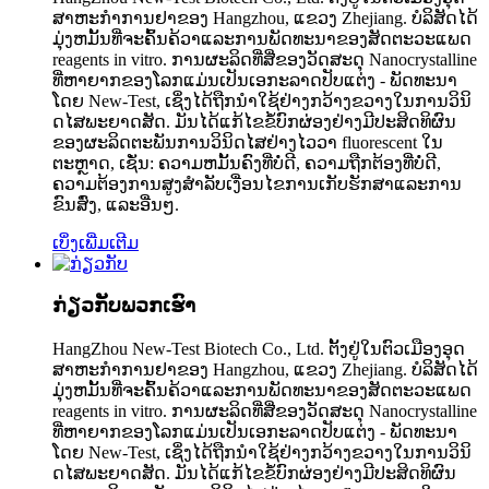
ສາ​ຫະ​ກໍາ​ການ​ຢາ​ຂອງ Hangzhou​, ແຂວງ Zhejiang​. ບໍລິສັດໄດ້
ມຸ່ງຫມັ້ນທີ່ຈະຄົ້ນຄ້ວາແລະການພັດທະນາຂອງສັດຕະວະແພດ
reagents in vitro. ການຜະລິດທີ່ສີ່ຂອງວັດສະດຸ Nanocrystalline
ທີ່ຫາຍາກຂອງໂລກແມ່ນເປັນເອກະລາດປັບແຕ່ງ - ພັດທະນາ
ໂດຍ New-Test, ເຊິ່ງໄດ້ຖືກນໍາໃຊ້ຢ່າງກວ້າງຂວາງໃນການວິນິ
ດໄສພະຍາດສັດ. ມັນໄດ້ແກ້ໄຂຂໍ້ບົກຜ່ອງຢ່າງມີປະສິດທິຜົນ
ຂອງຜະລິດຕະພັນການວິນິດໄສຢ່າງໄວວາ fluorescent ໃນ
ຕະຫຼາດ, ເຊັ່ນ: ຄວາມຫມັ້ນຄົງທີ່ບໍ່ດີ, ຄວາມຖືກຕ້ອງທີ່ບໍ່ດີ,
ຄວາມຕ້ອງການສູງສໍາລັບເງື່ອນໄຂການເກັບຮັກສາແລະການ
ຂົນສົ່ງ, ແລະອື່ນໆ.
ເບິ່ງເພີ່ມເຕີມ
ກ່ຽວກັບພວກເຮົາ
HangZhou New-Test Biotech Co., Ltd. ຕັ້ງ​ຢູ່​ໃນ​ຕົວ​ເມືອງ​ອຸດ​
ສາ​ຫະ​ກໍາ​ການ​ຢາ​ຂອງ Hangzhou​, ແຂວງ Zhejiang​. ບໍລິສັດໄດ້
ມຸ່ງຫມັ້ນທີ່ຈະຄົ້ນຄ້ວາແລະການພັດທະນາຂອງສັດຕະວະແພດ
reagents in vitro. ການຜະລິດທີ່ສີ່ຂອງວັດສະດຸ Nanocrystalline
ທີ່ຫາຍາກຂອງໂລກແມ່ນເປັນເອກະລາດປັບແຕ່ງ - ພັດທະນາ
ໂດຍ New-Test, ເຊິ່ງໄດ້ຖືກນໍາໃຊ້ຢ່າງກວ້າງຂວາງໃນການວິນິ
ດໄສພະຍາດສັດ. ມັນໄດ້ແກ້ໄຂຂໍ້ບົກຜ່ອງຢ່າງມີປະສິດທິຜົນ