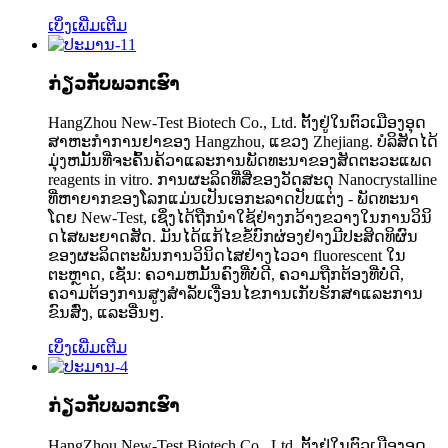
ເບິ່ງເພີ່ມເຕີມ
ກ່ຽວກັບພວກເຮົາ
HangZhou New-Test Biotech Co., Ltd. ຕັ້ງ​ຢູ່​ໃນ​ຕົວ​ເມືອງ​ອຸດ​
ສາ​ຫະ​ກໍາ​ການ​ຢາ​ຂອງ Hangzhou​, ແຂວງ Zhejiang​. ບໍລິສັດໄດ້
ມຸ່ງຫມັ້ນທີ່ຈະຄົ້ນຄ້ວາແລະການພັດທະນາຂອງສັດຕະວະແພດ
reagents in vitro. ການຜະລິດທີ່ສີ່ຂອງວັດສະດຸ Nanocrystalline
ທີ່ຫາຍາກຂອງໂລກແມ່ນເປັນເອກະລາດປັບແຕ່ງ - ພັດທະນາ
ໂດຍ New-Test, ເຊິ່ງໄດ້ຖືກນໍາໃຊ້ຢ່າງກວ້າງຂວາງໃນການວິນິ
ດໄສພະຍາດສັດ. ມັນໄດ້ແກ້ໄຂຂໍ້ບົກຜ່ອງຢ່າງມີປະສິດທິຜົນ
ຂອງຜະລິດຕະພັນການວິນິດໄສຢ່າງໄວວາ fluorescent ໃນ
ຕະຫຼາດ, ເຊັ່ນ: ຄວາມຫມັ້ນຄົງທີ່ບໍ່ດີ, ຄວາມຖືກຕ້ອງທີ່ບໍ່ດີ,
ຄວາມຕ້ອງການສູງສໍາລັບເງື່ອນໄຂການເກັບຮັກສາແລະການ
ຂົນສົ່ງ, ແລະອື່ນໆ.
ເບິ່ງເພີ່ມເຕີມ
ກ່ຽວກັບພວກເຮົາ
HangZhou New-Test Biotech Co., Ltd. ຕັ້ງ​ຢູ່​ໃນ​ຕົວ​ເມືອງ​ອຸດ​