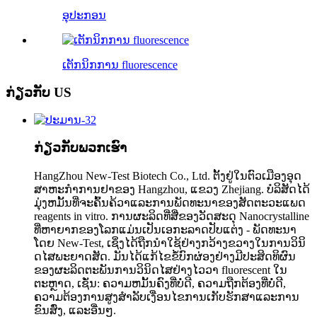
ອຸປະກອນ
ເຕັກນິກການ fluorescence
ກ່ຽວກັບ
US
ກ່ຽວກັບພວກເຮົາ
HangZhou New-Test Biotech Co., Ltd. ຕັ້ງ​ຢູ່​ໃນ​ຕົວ​ເມືອງ​ອຸດ​
ສາ​ຫະ​ກໍາ​ການ​ຢາ​ຂອງ Hangzhou​, ແຂວງ Zhejiang​. ບໍລິສັດໄດ້
ມຸ່ງຫມັ້ນທີ່ຈະຄົ້ນຄ້ວາແລະການພັດທະນາຂອງສັດຕະວະແພດ
reagents in vitro. ການຜະລິດທີ່ສີ່ຂອງວັດສະດຸ Nanocrystalline
ທີ່ຫາຍາກຂອງໂລກແມ່ນເປັນເອກະລາດປັບແຕ່ງ - ພັດທະນາ
ໂດຍ New-Test, ເຊິ່ງໄດ້ຖືກນໍາໃຊ້ຢ່າງກວ້າງຂວາງໃນການວິນິ
ດໄສພະຍາດສັດ. ມັນໄດ້ແກ້ໄຂຂໍ້ບົກຜ່ອງຢ່າງມີປະສິດທິຜົນ
ຂອງຜະລິດຕະພັນການວິນິດໄສຢ່າງໄວວາ fluorescent ໃນ
ຕະຫຼາດ, ເຊັ່ນ: ຄວາມຫມັ້ນຄົງທີ່ບໍ່ດີ, ຄວາມຖືກຕ້ອງທີ່ບໍ່ດີ,
ຄວາມຕ້ອງການສູງສໍາລັບເງື່ອນໄຂການເກັບຮັກສາແລະການ
ຂົນສົ່ງ, ແລະອື່ນໆ.