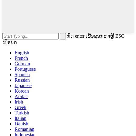
ກົດ enter ເພື່ອຊອກຫາຫຼື ESC
ເພື່ອປິດ
English
French
German
Portuguese
Spanish
Russian
Japanese
Korean
Arabic
Irish
Greek
Turkish
Italian
Danish
Romanian
Indonesian