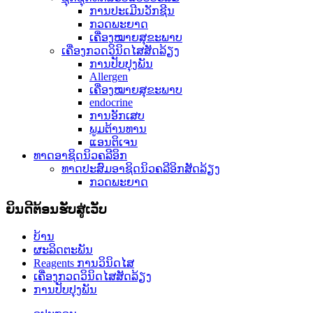
ການປະເມີນວັກຊີນ
ກວດພະຍາດ
ເຄື່ອງໝາຍສຸຂະພາບ
ເຄື່ອງກວດວິນິດໄສສັດລ້ຽງ
ການປັບປຸງພັນ
Allergen
ເຄື່ອງໝາຍສຸຂະພາບ
endocrine
ການອັກເສບ
ພູມຕ້ານທານ
ແອນຕິເຈນ
ທາດອາຊິດນິວຄລີອິກ
ທາດປະສົມອາຊິດນິວຄລີອິກສັດລ້ຽງ
ກວດພະຍາດ
ຍິນດີຕ້ອນຮັບສູ່ເວັບ
ບ້ານ
ຜະລິດຕະພັນ
Reagents ການວິນິດໄສ
ເຄື່ອງກວດວິນິດໄສສັດລ້ຽງ
ການປັບປຸງພັນ