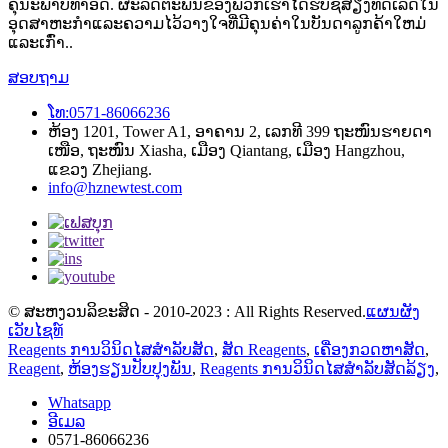
ຄຸນະພາບທໍາອິດ. ຜະລິດຕະພັນຂອງພວກເຮົາໄດ້ຮັບຊື່ສຽງທີ່ດີເລີດໃນ
ອຸດສາຫະກໍາແລະຄວາມໄວ້ວາງໃຈທີ່ມີຄຸນຄ່າໃນບັນດາລູກຄ້າໃຫມ່
ແລະເກົ່າ..
ສອບຖາມ
ໂທ:0571-86066236
ຫ້ອງ 1201, Tower A1, ອາຄານ 2, ເລກທີ 399 ຖະໜົນຮາຍດາ
ເໜືອ, ຖະໜົນ Xiasha, ເມືອງ Qiantang, ເມືອງ Hangzhou,
ແຂວງ Zhejiang.
info@hznewtest.com
© ສະຫງວນລິຂະສິດ - 2010-2023 : All Rights Reserved.
ແຜນຜັງ
ເວັບໄຊທ໌
Reagents ການວິນິດໄສສໍາລັບສັດ
,
ສັດ Reagents
,
ເຄື່ອງກວດຫາສັດ
,
Reagent
,
ຫ້ອງຮຽນປັບປຸງພັນ
,
Reagents ການວິນິດໄສສໍາລັບສັດລ້ຽງ
,
Whatsapp
ອີເມລ
0571-86066236