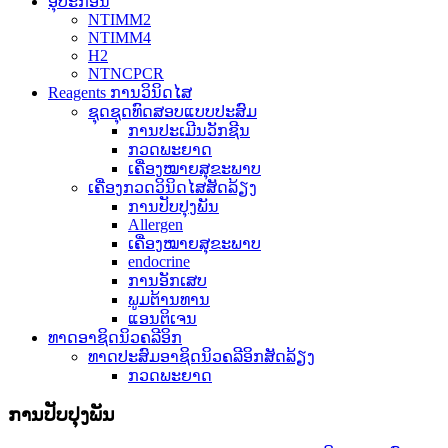
ອຸປະກອນ
NTIMM2
NTIMM4
H2
NTNCPCR
Reagents ການວິນິດໄສ
ຊຸດຊຸດທົດສອບແບບປະສົມ
ການປະເມີນວັກຊີນ
ກວດພະຍາດ
ເຄື່ອງໝາຍສຸຂະພາບ
ເຄື່ອງກວດວິນິດໄສສັດລ້ຽງ
ການປັບປຸງພັນ
Allergen
ເຄື່ອງໝາຍສຸຂະພາບ
endocrine
ການອັກເສບ
ພູມຕ້ານທານ
ແອນຕິເຈນ
ທາດອາຊິດນິວຄລີອິກ
ທາດປະສົມອາຊິດນິວຄລີອິກສັດລ້ຽງ
ກວດພະຍາດ
ການປັບປຸງພັນ