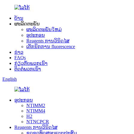
ບ້ານ
ຜະລິດຕະພັນ
ຜະລິດຕະພັນໃຫມ່
ອຸປະກອນ
Reagents ການວິນິດໄສ
ເຕັກນິກການ fluorescence
ຂ່າວ
FAQs
ກ່ຽວກັບພວກເຮົາ
ຕິດຕໍ່ພວກເຮົາ
English
ອຸປະກອນ
NTIMM2
NTIMM4
H2
NTNCPCR
Reagents ການວິນິດໄສ
ຊຸດຊຸດທົດສອບແບບປະສົມ