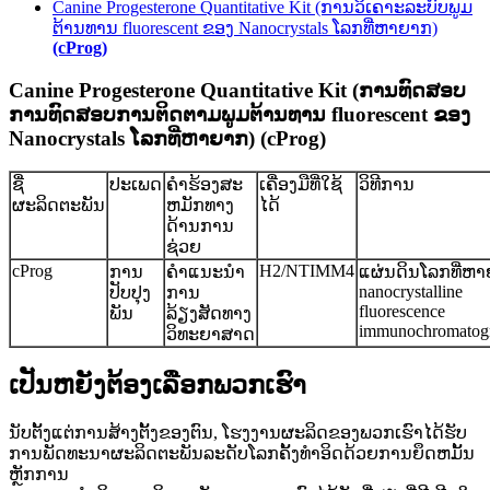
Canine Progesterone Quantitative Kit (ການວິເຄາະລະບົບພູມ
ຕ້ານທານ fluorescent ຂອງ Nanocrystals ໂລກທີ່ຫາຍາກ)
(cProg)
Canine Progesterone Quantitative Kit (ການ​ທົດ​ສອບ​
ການ​ທົດ​ສອບ​ການ​ຕິດ​ຕາມ​ພູມ​ຕ້ານ​ທານ fluorescent ຂອງ
Nanocrystals ໂລກ​ທີ່​ຫາ​ຍາກ​) (cProg​)
ຊື່
ປະເພດ
ຄໍາຮ້ອງສະ
ເຄື່ອງມືທີ່ໃຊ້
ວິທີການ
ຜະລິດຕະພັນ
ຫມັກທາງ
ໄດ້
ດ້ານການ
ຊ່ວຍ
cProg
H2/NTIMM4
ການ
ຄຳແນະນຳ
ແຜ່ນດິນໂລກທີ່ຫ
nanocrystalline
ປັບປຸງ
ການ
fluorescence
ພັນ
ລ້ຽງສັດທາງ
immunochromatog
ວິທະຍາສາດ
ເປັນຫຍັງຕ້ອງເລືອກພວກເຮົາ
ນັບຕັ້ງແຕ່ການສ້າງຕັ້ງຂອງຕົນ, ໂຮງງານຜະລິດຂອງພວກເຮົາໄດ້ຮັບ
ການພັດທະນາຜະລິດຕະພັນລະດັບໂລກຄັ້ງທໍາອິດດ້ວຍການຍຶດຫມັ້ນ
ຫຼັກການ