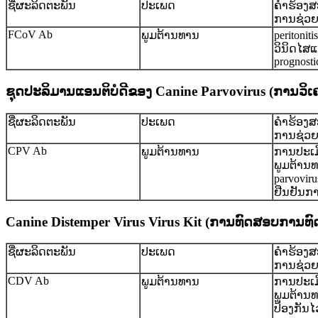
ຊື່ຜະລິດຕະພັນ
ປະເພດ
ຄໍາຮ້ອງ
ການຊ່ວ
FCoV Ab
ພູມຕ້ານທານ
peritonit
ວິນິດໄສ
prognosti
ຊຸດປະລິມານແອນຕິບໍດີຂອງ Canine Parvovirus (ການວິເຄ
ຊື່ຜະລິດຕະພັນ
ປະເພດ
ຄໍາຮ້ອງ
ການຊ່ວ
CPV Ab
ພູມຕ້ານທານ
ການປະເມ
ພູມຕ້ານທ
parvovir
ຢືນຢັນກາ
Canine Distemper Virus Virus Kit (ການ​ທົດ​ສອບ​ການ​ທົດ​
ຊື່ຜະລິດຕະພັນ
ປະເພດ
ຄໍາຮ້ອງ
ການຊ່ວ
CDV Ab
ພູມຕ້ານທານ
ການປະເມ
ພູມຕ້ານ
ປ້ອງກັນໄ