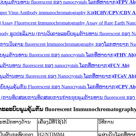
ົບພູມຕ້ານທານ fluorescent ຂອງ nanocrystals ໂລກທີ່ຫາຍາກ)
(FPV Ab
mper Virus Antibody immunochromatography Kit
(ICHV/CPV/CDV A
 (Assay Fluorescent Immunochromatography Assay of Rare Earth Nanoc
us Antibody ຊຸດປະລິມານ (ການວິເຄາະລະບົບພູມຕ້ານທານ fluorescent ຂອງ 
 (ການ​ວິ​ເຄາະ fluorescent Immunochromatography ຂອງ​ໂລກ​ຫາ​ຍາກ Nano
ບົບພູມຕ້ານທານ fluorescent ຂອງ nanocrystals ໂລກທີ່ຫາຍາກ)
(FHV Ab)
ູມຕ້ານທານ fluorescent ຂອງ nanocrystals ໂລກທີ່ຫາຍາກ)
(FCV Ab)
ພູມຕ້ານທານ fluorescent ຂອງ Nanocrystals ໂລກທີ່ຫາຍາກ)
(FCoV Ab)
ບພູມຄຸ້ມກັນ Fluorescent ຂອງ Nanocrystals ໂລກທີ່ຫາຍາກ)
(CPV Ab
t (ການ​ທົດ​ສອບ​ການ​ທົດ​ສອບ​ການ​ຖ່າຍ​ຮູບ​ພູມ​ຕ້ານ​ທານ fluorescent ຂອງ 
າະລະບົບພູມຄຸ້ມກັນ fluorescent Immunochromatograph
ສະຫມັກທາງດ້ານ
ເຄື່ອງມືທີ່ໃຊ້ໄດ້
ວິທີການ
ຍ
H2/NTIMM4
ີນຜົນກະທົບຂອງ
ແຜ່ນດິນໂລກທີ່ຫາ