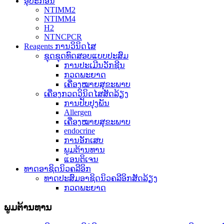
ອຸປະກອນ
NTIMM2
NTIMM4
H2
NTNCPCR
Reagents ການວິນິດໄສ
ຊຸດຊຸດທົດສອບແບບປະສົມ
ການປະເມີນວັກຊີນ
ກວດພະຍາດ
ເຄື່ອງໝາຍສຸຂະພາບ
ເຄື່ອງກວດວິນິດໄສສັດລ້ຽງ
ການປັບປຸງພັນ
Allergen
ເຄື່ອງໝາຍສຸຂະພາບ
endocrine
ການອັກເສບ
ພູມຕ້ານທານ
ແອນຕິເຈນ
ທາດອາຊິດນິວຄລີອິກ
ທາດປະສົມອາຊິດນິວຄລີອິກສັດລ້ຽງ
ກວດພະຍາດ
ພູມຕ້ານທານ