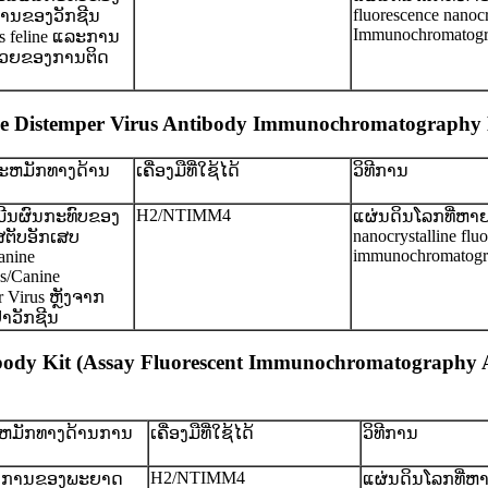
fluorescence nanocr
ທານຂອງວັກຊີນ
Immunochromatog
us feline ແລະການ
ຊ່ວຍຂອງການຕິດ
nine Distemper Virus Antibody Immunochromatograp
ສະຫມັກທາງດ້ານ
ເຄື່ອງມືທີ່ໃຊ້ໄດ້
ວິທີການ
ຍ
H2/NTIMM4
ີນຜົນກະທົບຂອງ
ແຜ່ນດິນໂລກທີ່ຫາ
nanocrystalline flu
ັສຕັບອັກເສບ
immunochromatogr
anine
s/Canine
 Virus ຫຼັງຈາກ
າວັກຊີນ
tibody Kit (Assay Fluorescent Immunochromatography
ະຫມັກທາງດ້ານການ
ເຄື່ອງມືທີ່ໃຊ້ໄດ້
ວິທີການ
H2/NTIMM4
ການຂອງພະຍາດ
ແຜ່ນດິນໂລກທີ່ຫ