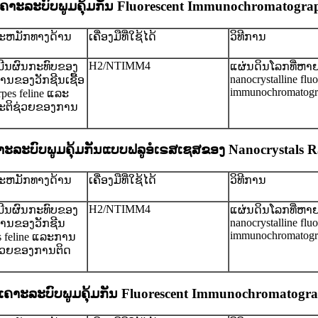
ວິເຄາະລະບົບພູມຄຸ້ມກັນ Fluorescent Immunochromatogr
ສະຫມັກທາງດ້ານ
ເຄື່ອງມືທີ່ໃຊ້ໄດ້
ວິທີການ
ຍ
H2/NTIMM4
ີນຜົນກະທົບຂອງ
ແຜ່ນດິນໂລກທີ່ຫາ
nanocrystalline flu
ານຂອງວັກຊີນເຊື້ອ
immunochromatogr
rpes feline ແລະ
ມະຕິຊ່ວຍຂອງການ
ຄາະລະບົບພູມຄຸ້ມກັນແບບຟລູອໍເຣສເຊສຂອງ Nanocrystals R
ສະຫມັກທາງດ້ານ
ເຄື່ອງມືທີ່ໃຊ້ໄດ້
ວິທີການ
ຍ
H2/NTIMM4
ີນຜົນກະທົບຂອງ
ແຜ່ນດິນໂລກທີ່ຫາ
nanocrystalline flu
ທານຂອງວັກຊີນ
immunochromatogr
us feline ແລະການ
ຊ່ວຍຂອງການຕິດ
ວິເຄາະລະບົບພູມຄຸ້ມກັນ Fluorescent Immunochromatogr