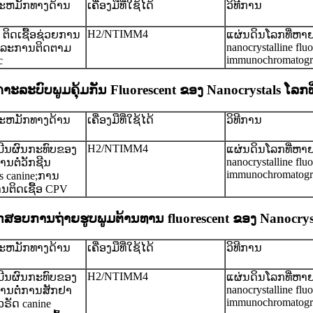
ສະຫມັກທາງດ້ານ
ເຄື່ອງມືທີ່ໃຊ້ໄດ້
ວິທີການ
ຍ
H2/NTIMM4
is ຕິດເຊື້ອຊ່ວຍການ
ແຜ່ນດິນໂລກທີ່ຫາ
nanocrystalline flu
ແລະການຕິດຕາມ
immunochromatogr
c
າະລະບົບພູມຄຸ້ມກັນ Fluorescent ຂອງ Nanocrystals ໂລກ
ສະຫມັກທາງດ້ານ
ເຄື່ອງມືທີ່ໃຊ້ໄດ້
ວິທີການ
ຍ
H2/NTIMM4
ີນຜົນກະທົບຂອງ
ແຜ່ນດິນໂລກທີ່ຫາ
nanocrystalline flu
ານຕໍ່ວັກຊີນ
immunochromatogr
us canine;ການ
ນຕິດເຊື້ອ CPV
ສອບ​ການ​ຖ່າຍ​ຮູບ​ພູມ​ຕ້ານ​ທານ fluorescent ຂອງ Nanocryst
ສະຫມັກທາງດ້ານ
ເຄື່ອງມືທີ່ໃຊ້ໄດ້
ວິທີການ
ຍ
H2/NTIMM4
ີນຜົນກະທົບຂອງ
ແຜ່ນດິນໂລກທີ່ຫາ
nanocrystalline flu
ທານຕໍ່ການສັກຢາ
immunochromatogr
ວຣັດ canine