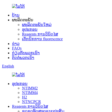
ບ້ານ
ຜະລິດຕະພັນ
ຜະລິດຕະພັນໃຫມ່
ອຸປະກອນ
Reagents ການວິນິດໄສ
ເຕັກນິກການ fluorescence
ຂ່າວ
FAQs
ກ່ຽວກັບພວກເຮົາ
ຕິດຕໍ່ພວກເຮົາ
English
ອຸປະກອນ
NTIMM2
NTIMM4
H2
NTNCPCR
Reagents ການວິນິດໄສ
ຊຸດຊຸດທົດສອບແບບປະສົມ