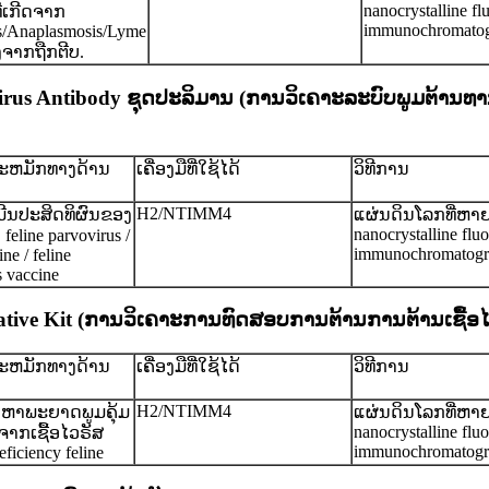
nanocrystalline fl
ີ່ເກີດຈາກ
immunochromato
is/Anaplasmosis/Lyme
ັງຈາກຖືກຕີບ.
pesvirus Antibody ຊຸດປະລິມານ (ການວິເຄາະລະບົບພູມຕ້ານທາ
ສະຫມັກທາງດ້ານ
ເຄື່ອງມືທີ່ໃຊ້ໄດ້
ວິທີການ
ຍ
H2/NTIMM4
ີນປະສິດທິຜົນຂອງ
ແຜ່ນດິນໂລກທີ່ຫາ
nanocrystalline flu
feline parvovirus /
immunochromatogr
ine / feline
s vaccine
e Kit (ການ​ວິ​ເຄາະ​ການ​ທົດ​ສອບ​ການ​ຕ້ານ​ການ​ຕ້ານ​ເຊື້ອ​ໄ
ສະຫມັກທາງດ້ານ
ເຄື່ອງມືທີ່ໃຊ້ໄດ້
ວິທີການ
ຍ
H2/NTIMM4
ຫາພະຍາດພູມຄຸ້ມ
ແຜ່ນດິນໂລກທີ່ຫາ
nanocrystalline flu
ດຈາກເຊື້ອໄວຣັສ
immunochromatogr
iciency feline