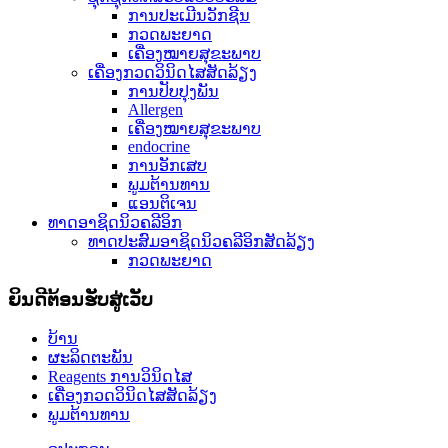
ການປະເມີນວັກຊີນ
ກວດພະຍາດ
ເຄື່ອງໝາຍສຸຂະພາບ
ເຄື່ອງກວດວິນິດໄສສັດລ້ຽງ
ການປັບປຸງພັນ
Allergen
ເຄື່ອງໝາຍສຸຂະພາບ
endocrine
ການອັກເສບ
ພູມຕ້ານທານ
ແອນຕິເຈນ
ທາດອາຊິດນິວຄລີອິກ
ທາດປະສົມອາຊິດນິວຄລີອິກສັດລ້ຽງ
ກວດພະຍາດ
ຍິນດີຕ້ອນຮັບສູ່ເວັບ
ບ້ານ
ຜະລິດຕະພັນ
Reagents ການວິນິດໄສ
ເຄື່ອງກວດວິນິດໄສສັດລ້ຽງ
ພູມຕ້ານທານ