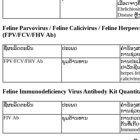
ເລືອດຈາງທ
Ehrlichios
Disease ຫຼ
Feline Parvovirus / Feline Calicivirus / Feline Her
(FPV/FCV/FHV Ab)
ຊື່ຜະລິດຕະພັນ
ປະເພດ
ຄໍາຮ້ອງ
ການຊ່ວ
FPV/FCV/FHV Ab
ພູມຕ້ານທານ
ການປະເມ
ຢາວັກຊີນ 
herpes fel
caliciviru
Feline Immunodeficiency Virus Antibody Kit Quantitativ
ຊື່ຜະລິດຕະພັນ
ປະເພດ
ຄໍາຮ້ອງ
ການຊ່ວ
FIV Ab
ພູມຕ້ານທານ
ການກວດ
ກັນທີ່ເກີ
Immunodef