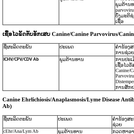
ພູມຕ້ານ
parvovir
ບົ່ງມະຕິ
ເຊື້ອ
ເຊື້ອໄວຣັດຕັບອັກເສບ Canine/Canine Parvovirus/Ca
ຊື່ຜະລິດຕະພັນ
ປະເພດ
ຄໍາຮ້ອງ
ການຊ່ວ
ພູມຕ້ານທານ
ການປະເມ
ICHV/CPV/CDV Ab
ເຊື້ອໄວຣ
Canine/C
Parvoviru
Distemper
ການສັກຢ
Canine Ehrlichiosis/Anaplasmosis/Lyme Disease An
Ab)
ຊື່ຜະລິດຕະພັນ
ປະເພດ
ຄໍາຮ້ອງສ
ຊ່ວຍ
cEhr/Ana/Lym Ab
ພູມຕ້ານທານ
ກວດຫາອາ