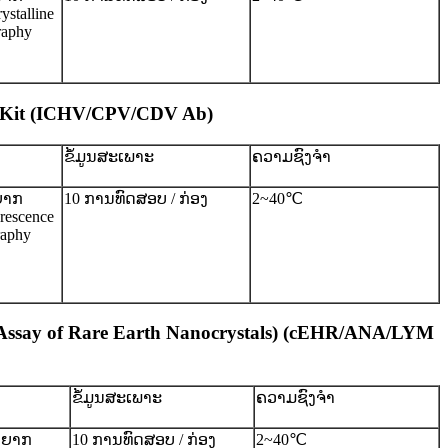
ystalline
raphy
hy Kit (ICHV/CPV/CDV Ab)
ຂໍ້ມູນສະເພາະ
ຄວາມຊົງຈໍາ
ຍາກ
10 ການທົດສອບ / ກ່ອງ
2~40℃
orescence
aphy
 Assay of Rare Earth Nanocrystals) (cEHR/ANA/LYM
ຂໍ້ມູນສະເພາະ
ຄວາມຊົງຈໍາ
າຍາກ
10 ການທົດສອບ / ກ່ອງ
2~40℃