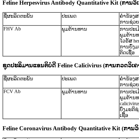
Feline Herpesvirus Antibody Quantitative Kit (ການ
ຊື່ຜະລິດຕະພັນ
ປະເພດ
ຄໍາຮ້ອງ
ການຊ່ວ
FHV Ab
ພູມຕ້ານທານ
ການປະເມ
ພູມຕ້ານທ
ໄວຣັສ he
ການບົ່ງ
ຕິດເຊື້ອ
ຊຸດປະລິມານແອນຕິບໍດີ Feline Calicivirus (ການກວດວິເ
ຊື່ຜະລິດຕະພັນ
ປະເພດ
ຄໍາຮ້ອງ
ການຊ່ວ
FCV Ab
ພູມຕ້ານທານ
ການປະເມ
ພູມຕ້ານ
calicivir
ບົ່ງມະຕິ
ເຊື້ອ
Feline Coronavirus Antibody Quantitative Kit (ການ