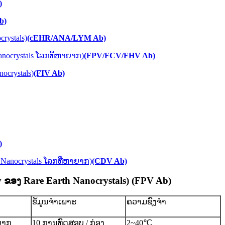
)
b)
rystals)
(cEHR/ANA/LYM Ab)
Nanocrystals ໂລກທີ່ຫາຍາກ)
(FPV/FCV/FHV Ab)
crystals​)
(FIV Ab)
)
Nanocrystals ໂລກ​ທີ່​ຫາ​ຍາກ​)
(CDV Ab)
y ຂອງ Rare Earth Nanocrystals) (FPV Ab)
ຂໍ້ມູນຈໍາເພາະ
ຄວາມຊົງຈໍາ
ຍາກ
10 ການທົດສອບ / ກ່ອງ
2~40℃