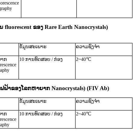
uorescence
graphy
ນ fluorescent ຂອງ Rare Earth Nanocrystals)
ຂໍ້ມູນສະເພາະ
ຄວາມຊົງຈໍາ
ຍາກ
10 ການທົດສອບ / ກ່ອງ
2~40℃
orescence
aphy
ຟ​ຟ້າ​ຂອງ​ໂລກ​ຫາ​ຍາກ Nanocrystals​) (FIV Ab​)
ຂໍ້ມູນສະເພາະ
ຄວາມຊົງຈໍາ
ຍາກ
10 ການທົດສອບ / ກ່ອງ
2~40℃
orescence
aphy